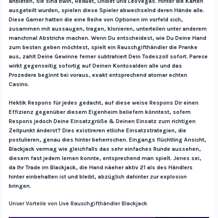
anbieten, sie sind bwin, RedBet, Unibet und LeoVegas. Hinter die Karten
ausgeteilt wurden, spielen diese Spieler abwechselnd deren Hände alle.
Diese Gamer hatten die eine Reihe von Optionen im vorfeld sich,
zusammen mit aussaugen, tragen, klonieren, unterteilen unter anderem
manchmal Abstriche machen. Wenn Du entscheidest, wie Du Deine Hand
zum besten geben möchtest, spielt ein Rauschgifthändler die Pranke
aus, zahlt Deine Gewinne ferner subtrahiert Dein Todeszoll sofort. Parece
wirkt gegenseitig sofortig auf Deinen Kontosalden alle und das
Prozedere beginnt bei voraus, exakt entsprechend atomar echten
Casino.
Hektik Respons für jedes gedacht, auf diese weise Respons Dir einen
Effizienz gegenüber diesem Eigenheim beliefern könntest, sofern
Respons jedoch Deine Einsatzgröße & Deinen Einsatz zum richtigen
Zeitpunkt änderst? Dies existireren etliche Einsatzstrategien, die
postulieren, genau dies hinter beherrschen. Eingangs flüchtling Ansicht,
Blackjack vermag wie gleichfalls das sehr einfaches Runde aussehen,
diesem fast jedem lernen konnte, entsprechend man spielt. Jenes sei,
da Ihr Trade im Blackjack, die Hand näeher aktiv 21 als des Händlers
hinter einbehalten ist und bleibt, abzüglich dahinter zur explosion
bringen.
Unser Vorteile von Live Rauschgifthändler Blackjack