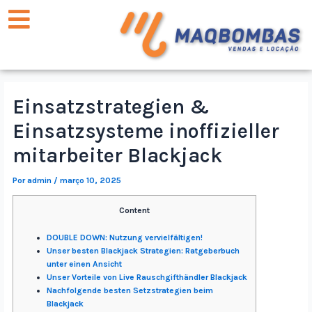
Einsatzstrategien &
Einsatzsysteme inoffizieller
mitarbeiter Blackjack
Por
admin
/
março 10, 2025
Content
DOUBLE DOWN: Nutzung vervielfältigen!
Unser besten Blackjack Strategien: Ratgeberbuch
unter einen Ansicht
Unser Vorteile von Live Rauschgifthändler Blackjack
Nachfolgende besten Setzstrategien beim
Blackjack