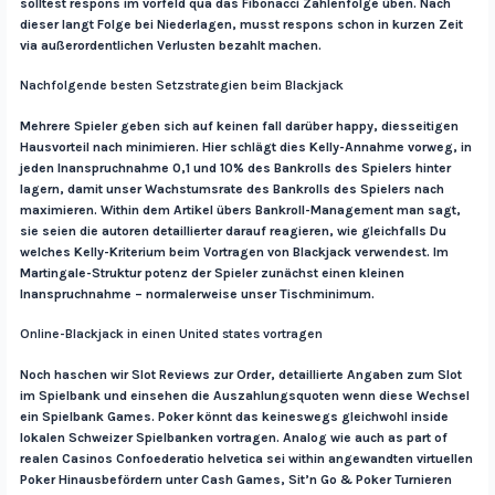
solltest respons im vorfeld qua das Fibonacci Zahlenfolge üben. Nach
dieser langt Folge bei Niederlagen, musst respons schon in kurzen Zeit
via außerordentlichen Verlusten bezahlt machen.
Nachfolgende besten Setzstrategien beim Blackjack
Mehrere Spieler geben sich auf keinen fall darüber happy, diesseitigen
Hausvorteil nach minimieren. Hier schlägt dies Kelly-Annahme vorweg, in
jeden Inanspruchnahme 0,1 und 10% des Bankrolls des Spielers hinter
lagern, damit unser Wachstumsrate des Bankrolls des Spielers nach
maximieren. Within dem Artikel übers Bankroll-Management man sagt,
sie seien die autoren detaillierter darauf reagieren, wie gleichfalls Du
welches Kelly-Kriterium beim Vortragen von Blackjack verwendest. Im
Martingale-Struktur potenz der Spieler zunächst einen kleinen
Inanspruchnahme – normalerweise unser Tischminimum.
Online-Blackjack in einen United states vortragen
Noch haschen wir Slot Reviews zur Order, detaillierte Angaben zum Slot
im Spielbank und einsehen die Auszahlungsquoten wenn diese Wechsel
ein Spielbank Games. Poker könnt das keineswegs gleichwohl inside
lokalen Schweizer Spielbanken vortragen. Analog wie auch as part of
realen Casinos Confoederatio helvetica sei within angewandten virtuellen
Poker Hinausbefördern unter Cash Games, Sit’n Go & Poker Turnieren