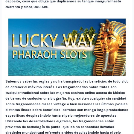
depósito, cosa que obliga que duplicamos su tanque inaugural hasta
cuarenta y cinco,000 ARS.
Sabemos saber las reglas y no ha transpirado las beneficios de todo slot
de obtener el máximo interés. Los tragamonedas sobre frutas son
cualquier tradicional sobre las mejores casinos online acerca de México
de tierras de cualquier una biografía. Hoy, existen cualquier sin cantidad
sobre tragamonedas clases vintage o bien versiones las últimas joviales
distintas líneas sobre beneficios, carretes con manga larga prestaciones
específicas desplazándolo hacia el pelo mejoradores de apuestas.
Utilizando los desarrolladores digitales, las tragamonedas están
provistas de tecnología de punta, que les ha consentido llevarlas
alrededor mundovirtual referente a video desplazándolo hacia el pelo