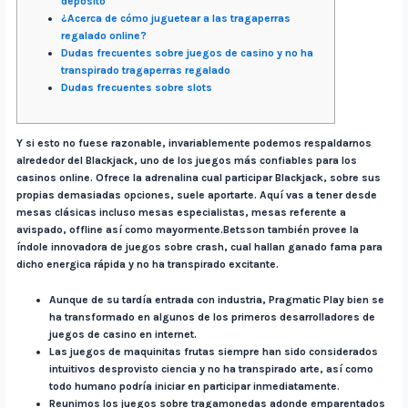
depósito
¿Acerca de cómo juguetear a las tragaperras
regalado online?
Dudas frecuentes sobre juegos de casino y no ha
transpirado tragaperras regalado
Dudas frecuentes sobre slots
Y si esto no fuese razonable, invariablemente podemos respaldarnos
alrededor del Blackjack, uno de los juegos más confiables para los
casinos online. Ofrece la adrenalina cual participar Blackjack, sobre sus
propias demasiadas opciones, suele aportarte.
Aquí vas a tener desde
mesas clásicas incluso mesas especialistas, mesas referente a
avispado, offline así­ como mayormente.Betsson también provee la
índole innovadora de juegos sobre crash, cual hallan ganado fama para
dicho energica rápida y no ha transpirado excitante.
Aunque de su tardía entrada con industria, Pragmatic Play bien se
ha transformado en algunos de los primeros desarrolladores de
juegos de casino en internet.
Las juegos de maquinitas frutas siempre han sido considerados
intuitivos desprovisto ciencia y no ha transpirado arte, así­ como
todo humano podría iniciar en participar inmediatamente.
Reunimos los juegos sobre tragamonedas adonde emparentados