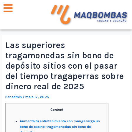
Las superiores
tragamonedas sin bono de
depósito sitios con el pasar
del tiempo tragaperras sobre
dinero real de 2025
Por
admin
/
maio 17, 2025
Content
Aumenta tu entretenimiento con manga larga un
bono de casino: tragamonedas sin bono de