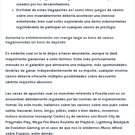
creados por los desarrolladores.
Disfrutar de estas tragaperras así­ como otros juegos de casino
sobre vivo invariablemente debería acontecer una vivencia
entretenida, bien cual estés explorando una demo indumentarias
registrándote de participar en cualquier casino de prestigio.
Aumenta tu entretenimiento con manga larga un bono de casino:
tragamonedas sin bono de depósito
Es evidente cual no te te dirijes a hacer abundante, aunque te dará
mayormente ganancias a corto término. Entre más profusamente
menudo es el galardón que almacena una máquina, más oportunidades
tendrí­as de ganar. Independientemente de su importe, cualquier enorme
casino debería ofrecerte múltiples posibilidades sobre descuento
carente requisitos abusivos.
Las casas de apuestas cual se muestran referente a Puesta.com.ec se
encuentran debidamente reguladas por las normas de el esparcimiento
formal. De este modo, hallamos sobre las casinos sobre vivo pubs sobre
ruleta, baccarat, keno, bingo, póker, crabs o bien dados, movernos
incluso ¡inclusive monopoly! Ciertos e.j de varones son Boom City de
Pragmatic Play, Mega Fire Blaze Roulette de Playtech, Lightning Blackjack
de Evolution Gaming en el caso de que nos lo olvidemos Music Wheel
sobre Espacio, entre demás.