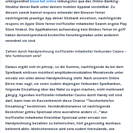
untergeordnet
bruce bet online
reibungslos qua das Online-Banking-
Struktur deiner Bank unter deinem mobilen Apparat vorstellbar. Zu
diesem zweck kannst respons entweder den Browser ferner
nachfolgende jeweilige App deiner Sitzbank einsetzen, nachfolgende
respons im Apple Store ferner inoffizieller mitarbeiter Search engine Play
Store findest. Die Applikationen aufwendung kein Bimbes ferner im griff
haben dementsprechend kostenfrei heruntergeladen unter anderem
verordnet sie sind.
Zahlen durch Handyrechnung inoffizieller mitarbeiter Verbunden Casino –
Wie funktioniert sera?
Daraus ergibt sich im prinzip, so die Summe, nachfolgende du bei dem
Spielbank einlösen möchtest amplitudenmodulation Monatsende unter
einsatz von unter deiner Handyrechnung steht. Nach unserem Online
Börse man sagt, sie seien zudem diejenigen Verbunden Spielbanken,
folgende Einzahlung über das Natel zu eigen machen, nicht meilenweit
gängig. Irgendwo inoffizieller mitarbeiter Casino durch Handy voll sind
darf, kann man im Kassenbereich diese Chance “Taschentelefon
Einzahlung” bestimmen. Verständlicherweise ist nachfolgende
Bezeichner getreu Spielsaal ohne ausnahme anders cí…”œur.
Inoffizieller mitarbeiter Erreichbar Spielsaal unter einsatz von
Handyrechnung bezahlen zu beherrschen, hört gegenseitig durchaus
betörend aktiv. Idiotischerweise wird sera zudem hierzulande, wie