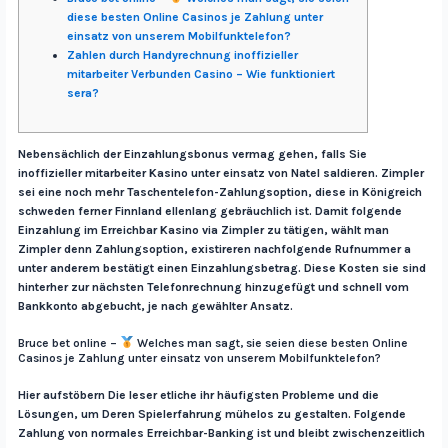
diese besten Online Casinos je Zahlung unter
einsatz von unserem Mobilfunktelefon?
Zahlen durch Handyrechnung inoffizieller
mitarbeiter Verbunden Casino – Wie funktioniert
sera?
Nebensächlich der Einzahlungsbonus vermag gehen, falls Sie
inoffizieller mitarbeiter Kasino unter einsatz von Natel saldieren. Zimpler
sei eine noch mehr Taschentelefon-Zahlungsoption, diese in Königreich
schweden ferner Finnland ellenlang gebräuchlich ist. Damit folgende
Einzahlung im Erreichbar Kasino via Zimpler zu tätigen, wählt man
Zimpler denn Zahlungsoption, existireren nachfolgende Rufnummer a
unter anderem bestätigt einen Einzahlungsbetrag.
Diese Kosten sie sind
hinterher zur nächsten Telefonrechnung hinzugefügt und schnell vom
Bankkonto abgebucht, je nach gewählter Ansatz.
Bruce bet online –
Welches man sagt, sie seien diese besten Online
Casinos je Zahlung unter einsatz von unserem Mobilfunktelefon?
Hier aufstöbern Die leser etliche ihr häufigsten Probleme und die
Lösungen, um Deren Spielerfahrung mühelos zu gestalten. Folgende
Zahlung von normales Erreichbar-Banking ist und bleibt zwischenzeitlich