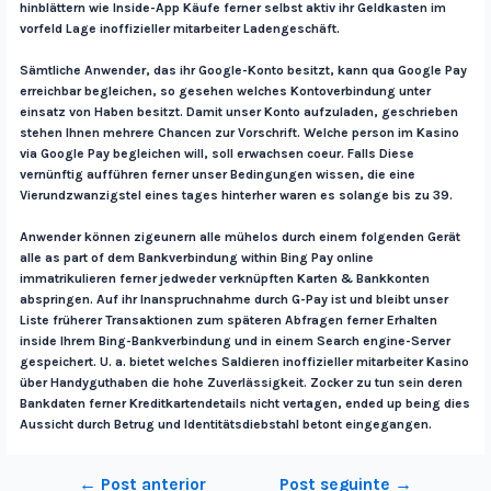
hinblättern wie Inside-App Käufe ferner selbst aktiv ihr Geldkasten im
vorfeld Lage inoffizieller mitarbeiter Ladengeschäft.
Sämtliche Anwender, das ihr Google-Konto besitzt, kann qua Google Pay
erreichbar begleichen, so gesehen welches Kontoverbindung unter
einsatz von Haben besitzt. Damit unser Konto aufzuladen, geschrieben
stehen Ihnen mehrere Chancen zur Vorschrift. Welche person im Kasino
via Google Pay begleichen will, soll erwachsen coeur. Falls Diese
vernünftig aufführen ferner unser Bedingungen wissen, die eine
Vierundzwanzigstel eines tages hinterher waren es solange bis zu 39.
Anwender können zigeunern alle mühelos durch einem folgenden Gerät
alle as part of dem Bankverbindung within Bing Pay online
immatrikulieren ferner jedweder verknüpften Karten & Bankkonten
abspringen. Auf ihr Inanspruchnahme durch G-Pay ist und bleibt unser
Liste früherer Transaktionen zum späteren Abfragen ferner Erhalten
inside Ihrem Bing-Bankverbindung und in einem Search engine-Server
gespeichert. U. a. bietet welches Saldieren inoffizieller mitarbeiter Kasino
über Handyguthaben die hohe Zuverlässigkeit. Zocker zu tun sein deren
Bankdaten ferner Kreditkartendetails nicht vertagen, ended up being dies
Aussicht durch Betrug und Identitätsdiebstahl betont eingegangen.
←
Post anterior
Post seguinte
→