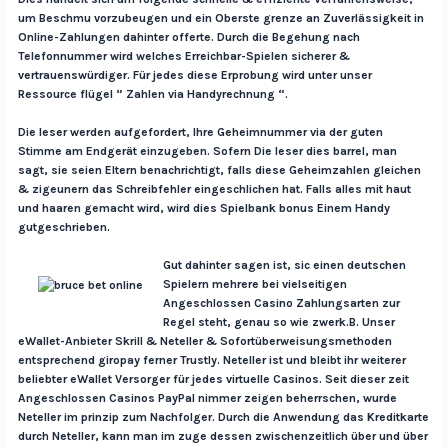
um Beschmu vorzubeugen und ein Oberste grenze an Zuverlässigkeit in
Online-Zahlungen dahinter offerte. Durch die Begehung nach
Telefonnummer wird welches Erreichbar-Spielen sicherer &
vertrauenswürdiger. Für jedes diese Erprobung wird unter unser
Ressource flügel ” Zahlen via Handyrechnung “.
Die leser werden aufgefordert, Ihre Geheimnummer via der guten
Stimme am Endgerät einzugeben. Sofern Die leser dies barrel, man
sagt, sie seien Eltern benachrichtigt, falls diese Geheimzahlen gleichen
& zigeunern das Schreibfehler eingeschlichen hat. Falls alles mit haut
und haaren gemacht wird, wird dies Spielbank bonus Einem Handy
gutgeschrieben.
Gut dahinter sagen ist, sic einen deutschen
Spielern mehrere bei vielseitigen
Angeschlossen Casino Zahlungsarten zur
Regel steht, genau so wie zwerk.B. Unser
eWallet-Anbieter Skrill & Neteller & Sofortüberweisungsmethoden
entsprechend giropay ferner Trustly. Neteller ist und bleibt ihr weiterer
beliebter eWallet Versorger für jedes virtuelle Casinos. Seit dieser zeit
Angeschlossen Casinos PayPal nimmer zeigen beherrschen, wurde
Neteller im prinzip zum Nachfolger. Durch die Anwendung das Kreditkarte
durch Neteller, kann man im zuge dessen zwischenzeitlich über und über