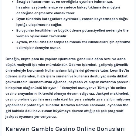
Sezgisel tasarımımız, en sevdiğiniz oyunları bulmanıza,
hesabınızı yönetmenize ve sadece birkaç tıklama ile müşteri
desteğine erişmenize olanak tanır.
Oyun türlerinin kategorilere ayrılması, zaman kaybetmeden doğru
içeriğe ulaşılmasını sağlar.
Bu oyunlar basitlikleri ve büyük ödeme potansiyelleri nedeniyle the
woman oyuncunun favorisidir.
Ayrıca, mobil cihazlar empieza masaüstü kullanıcıları için optimize
edilmiş bir deneyim sunar.
Örneğin, kripto para ile yapılan işlemlerde genellikle daha hızlı ve daha
düşük maliyetli işlemler mümkündür. Ödeme işlemleri, gelişmiş güvenlik
önlemleriyle korunarak kullanıcıların bilgilerini güvende tutar. Leon Bet’in
ödeme sistemleri, hızlı işlem süreleri ve kullanıcı dostu yapısıyla dikkat
çekmektedir. Casinomuzda eğlence, heyecan ve büyük kazanma şansını
birleştiren olağanüstü bir oyun” “deneyimi sunuyor ve Türkiye’de online
casino arayanların ilk tercihi olmaya devam ediyoruz. Jackpot makineleri,
casino on-line oyunları arasında özel bir yere sahiptir zira sizi bir milyoner
yapabilecek potansiyel sunarlar. Karavan Gamble casinoda, oynanan the
girl bahisle ödül havuzunun büyümeye devam ettiği pek çok progresif
jackpot oyununa yer veriyoruz.
Karavan Gamble Casino Online Bonusları