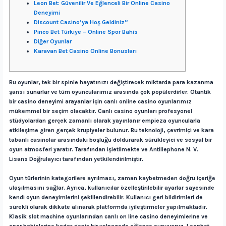
Leon Bet: Güvenilir Ve Eğlenceli Bir Online Casino
Deneyimi
Discount Casino’ya Hoş Geldiniz”
Pinco Bet Türkiye – Online Spor Bahis
Diğer Oyunlar
Karavan Bet Casino Online Bonusları
Bu oyunlar, tek bir spinle hayatınızı değiştirecek miktarda para kazanma
şansı sunarlar ve tüm oyuncularımız arasında çok popülerdirler. Otantik
bir casino deneyimi arayanlar için canlı online casino oyunlarımız
mükemmel bir seçim olacaktır. Canlı casino oyunları profesyonel
stüdyolardan gerçek zamanlı olarak yayınlanır empieza oyuncularla
etkileşime giren gerçek krupiyeler bulunur. Bu teknoloji, çevrimiçi ve kara
tabanlı casinolar arasındaki boşluğu doldurarak sürükleyici ve sosyal bir
oyun atmosferi yaratır. Tarafından işletilmekte ve Antillephone N. V.
Lisans Doğrulayıcı tarafından yetkilendirilmiştir.
Oyun türlerinin kategorilere ayrılması, zaman kaybetmeden doğru içeriğe
ulaşılmasını sağlar. Ayrıca, kullanıcılar özelleştirilebilir ayarlar sayesinde
kendi oyun deneyimlerini şekillendirebilir. Kullanıcı geri bildirimleri de
sürekli olarak dikkate alınarak platformda iyileştirmeler yapılmaktadır.
Klasik slot machine oyunlarından canlı on line casino deneyimlerine ve
spor bahislerine kadar geniş bir yelpazede eğlence sunuyoruz. Leonbet,