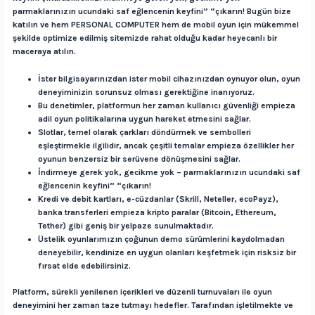
parmaklarınızın ucundaki saf eğlencenin keyfini” “çıkarın! Bugün bize
katılın ve hem PERSONAL COMPUTER hem de mobil oyun için mükemmel
şekilde optimize edilmiş sitemizde rahat olduğu kadar heyecanlı bir
maceraya atılın.
İster bilgisayarınızdan ister mobil cihazınızdan oynuyor olun, oyun
deneyiminizin sorunsuz olması gerektiğine inanıyoruz.
Bu denetimler, platformun her zaman kullanıcı güvenliği empieza
adil oyun politikalarına uygun hareket etmesini sağlar.
Slotlar, temel olarak çarkları döndürmek ve sembolleri
eşleştirmekle ilgilidir, ancak çeşitli temalar empieza özellikler her
oyunun benzersiz bir serüvene dönüşmesini sağlar.
İndirmeye gerek yok, gecikme yok – parmaklarınızın ucundaki saf
eğlencenin keyfini” “çıkarın!
Kredi ve debit kartları, e-cüzdanlar (Skrill, Neteller, ecoPayz),
banka transferleri empieza kripto paralar (Bitcoin, Ethereum,
Tether) gibi geniş bir yelpaze sunulmaktadır.
Üstelik oyunlarımızın çoğunun demo sürümlerini kaydolmadan
deneyebilir, kendinize en uygun olanları keşfetmek için risksiz bir
fırsat elde edebilirsiniz.
Platform, sürekli yenilenen içerikleri ve düzenli turnuvaları ile oyun
deneyimini her zaman taze tutmayı hedefler. Tarafından işletilmekte ve