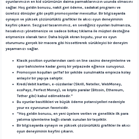
oyunlarımızın en kid sürümünün daima parmaklarınızın ucunda olmasını
sağlar. Hoş geldin bonusu, nakit geri ödeme, sadakat programı ve
ücretsiz dönüşler gibi çeşitli promosyonlar mevcuttur. Bir bilgisayarda
oynayın ve yüksek çözünürlüklü grafikler ile akıcı oyun deneyiminin
keyfini çıkarın. Sezgisel tasarımımız, en sevdiğiniz oyunları bulmanıza,
hesabınızı yönetmenize ve sadece birkaç tıklama ile müşteri desteğine
erişmenize olanak tanır. Daha büyük ekran boyutu, your ex oyun
oturumunu gerçek bir macera gibi hissettirerek sürükleyici bir deneyim
yaşamanızı sağlar.
Klasik position oyunlarından canlı on line casino deneyimlerine ve
spor bahislerine kadar geniş bir yelpazede eğlence sunuyoruz.
Promosyon koşulları şeffaf bir şekilde sunulmakta empieza kolay
anlaşılır bir yapıya sahiptir.
Kredi/debit kartları, e-cüzdanlar (Skrill, Neteller, WebMoney,
ecoPayz, Perfect Money), ve kripto paralar (Bitcoin, Ethereum,
Tether gibi) kabul edilmektedir.”
Bu oyunlar basitlikleri ve büyük ödeme potansiyelleri nedeniyle
your ex oyuncunun favorisidir.
“Hoş geldin bonusu, en yeni üyelere verilen ve genellikle ilk para
yatırma işlemlerine bağlı olarak sunulan bir teşviktir.
Bir bilgisayarda oynayın ve yüksek çözünürlüklü grafikler ile akıcı
oyun deneyiminin keyfini çıkarın.