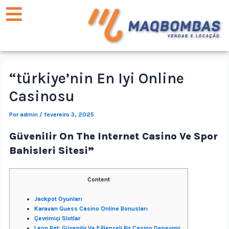
“türkiye’nin En Iyi Online
Casinosu
Por
admin
/
fevereiro 3, 2025
Güvenilir On The Internet Casino Ve Spor
Bahisleri Sitesi”
Content
Jackpot Oyunları
Karavan Guess Casino Online Bonusları
Çevrimiçi Slotlar
Leon Bet: Güvenilir Ve Eğlenceli Bir Casino Deneyimi